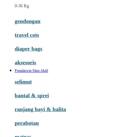
0-36 Kg
gendongan
travel cots
diaper bags
aksesoris
Popularwin Situs Aktif
selimut
bantal & sprei
ranjang bayi & balita
perabotan
matras