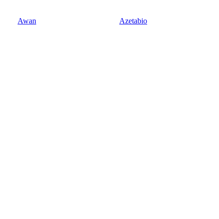
Awan
Azetabio